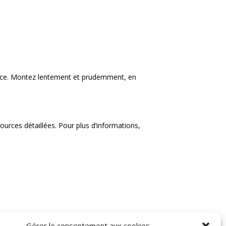
place. Montez lentement et prudemment, en
sources détaillées. Pour plus d’informations,
Gérer le consentement aux cookies