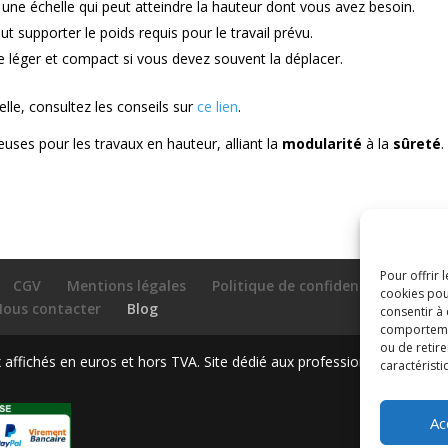
 une échelle qui peut atteindre la hauteur dont vous avez besoin.
eut supporter le poids requis pour le travail prévu.
 léger et compact si vous devez souvent la déplacer.
elle, consultez les conseils sur
ce lien
.
euses pour les travaux en hauteur, alliant la
modularité
à la
sûreté
.
Pour offrir 
CGV
Mentions légales
Politique de confidentialité et p
cookies pou
Nous contacter
Blog
consentir à
comportement
ou de retire
ffichés en euros et hors TVA. Site dédié aux professionnels
caractéristi
Ac