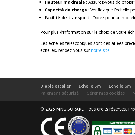
Hauteur maximale
: Assurez-vous de choisir
Capacité de charge
: Vérifiez que l’échelle p
Facilité de transport
: Optez pour un modèle
Pour plus d’information sur le choix de votre éch
Les échelles télescopiques sont des alliées préci
échelles, rendez-vous sur
notre site
!
Diable escalier
Echelle 5m
Echelle 6m
Paiement sécurisé
Gérer mes cookies
© 2025 MNG SORARE. Tous droits réservés. Prix a