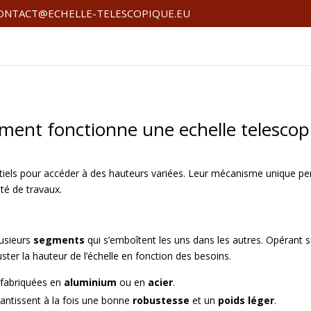
ONTACT@ECHELLE-TELESCOPIQUE.EU
ent fonctionne une echelle telescop
ntiels pour accéder à des hauteurs variées. Leur mécanisme unique per
été de travaux.
usieurs
segments
qui s’emboîtent les uns dans les autres. Opérant 
uster la hauteur de l’échelle en fonction des besoins.
 fabriquées en
aluminium
ou en
acier
.
antissent à la fois une bonne
robustesse
et un
poids léger
.